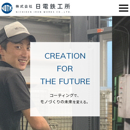
C
R
E
A
T
I
O
N
F
O
R
T
H
E
F
U
T
U
R
E
コーティング
で、
モノづくりの未来
を変える。